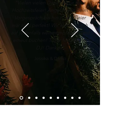
"Vielen vielen Dank für die tolle
Hochzeitsfeier! Angefangen beim
Vorgespräch bis hin zu der Feier
war alles perfekt! Wir werden Dich
auf jedenfalls weiterempfehlen und
erneut buchen! Toller Mix! Bester
DJ! Danke!"
Jessika & Darko