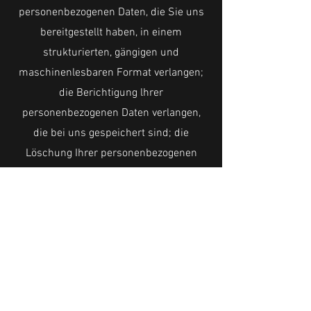
personenbezogenen Daten, die Sie uns
bereitgestellt haben, in einem
strukturierten, gängigen und
maschinenlesbaren Format verlangen;
die Berichtigung lhrer
personenbezogenen Daten verlangen,
die bei uns gespeichert sind; die
Löschung Ihrer personenbezogenen
Daten verlangen; der Verarbeitung Ihrer
personenbezogenen Daten durch uns
widersprechen; die Einschränkung der
Verarbeitung Ihrer personenbezogenen
Daten verlangen, oder eine Beschwerde
bei einer Aufsichtsbehörde einreichen.